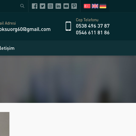
Cep Telefonu
il Adresi
0538 496 37 87
oksuorg60@gmail.com
0546 611 81 86
İletişim