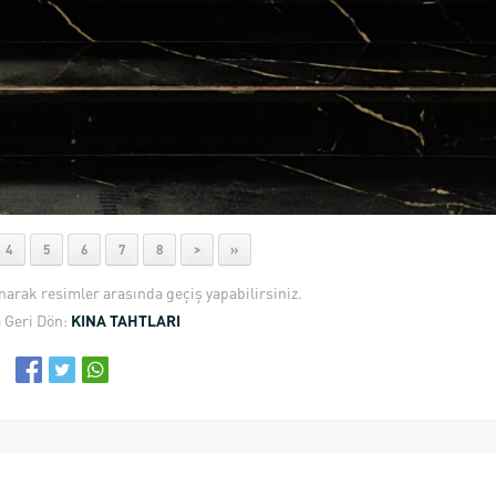
4
5
6
7
8
>
»
anarak resimler arasında geçiş yapabilirsiniz.
 Geri Dön:
KINA TAHTLARI