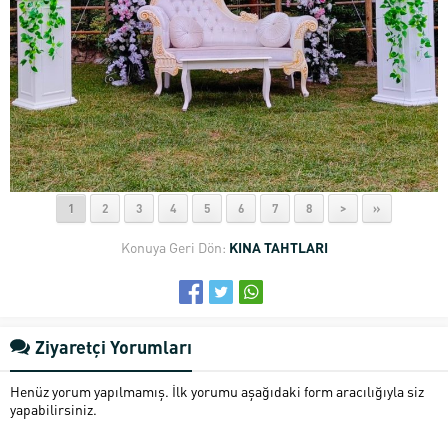
1
2
3
4
5
6
7
8
>
»
Konuya Geri Dön:
KINA TAHTLARI
Ziyaretçi Yorumları
Henüz yorum yapılmamış. İlk yorumu aşağıdaki form aracılığıyla siz
yapabilirsiniz.