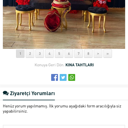
1
2
3
4
5
6
7
8
>
»
Konuya Geri Dön:
KINA TAHTLARI
Ziyaretçi Yorumları
Henüz yorum yapılmamış. İlk yorumu aşağıdaki form aracılığıyla siz
yapabilirsiniz.