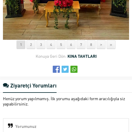
1
2
3
4
5
6
7
8
>
»
Konuya Geri Dön:
KINA TAHTLARI
Ziyaretçi Yorumları
Henüz yorum yapılmamış. İlk yorumu aşağıdaki form aracılığıyla siz
yapabilirsiniz.