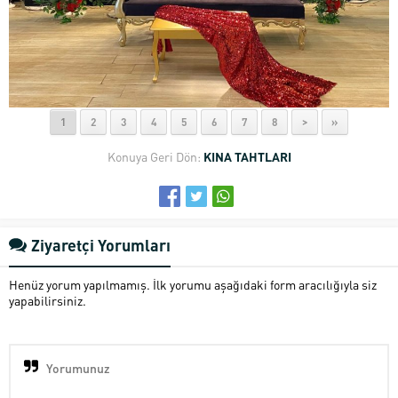
1
2
3
4
5
6
7
8
>
»
Konuya Geri Dön:
KINA TAHTLARI
Ziyaretçi Yorumları
Henüz yorum yapılmamış. İlk yorumu aşağıdaki form aracılığıyla siz
yapabilirsiniz.