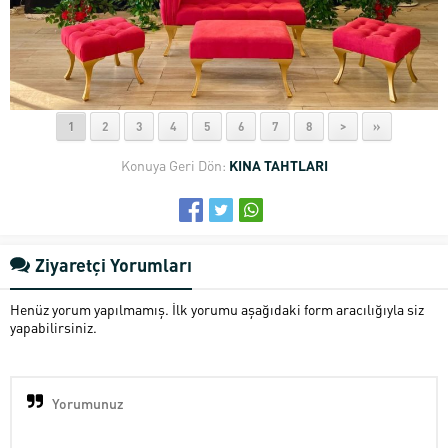
1
2
3
4
5
6
7
8
>
»
Konuya Geri Dön:
KINA TAHTLARI
Ziyaretçi Yorumları
Henüz yorum yapılmamış. İlk yorumu aşağıdaki form aracılığıyla siz
yapabilirsiniz.