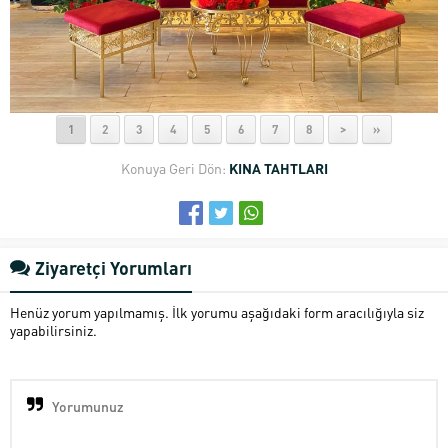
1
2
3
4
5
6
7
8
>
»
Konuya Geri Dön:
KINA TAHTLARI
Ziyaretçi Yorumları
Henüz yorum yapılmamış. İlk yorumu aşağıdaki form aracılığıyla siz
yapabilirsiniz.