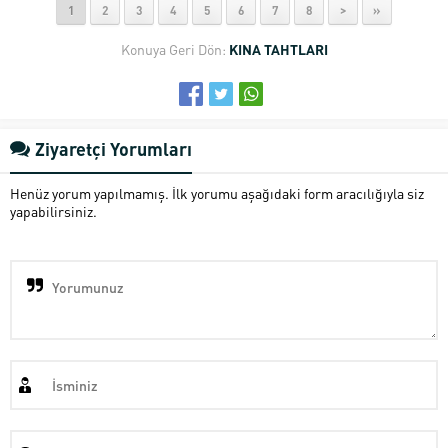
1
2
3
4
5
6
7
8
>
»
Konuya Geri Dön:
KINA TAHTLARI
Ziyaretçi Yorumları
Henüz yorum yapılmamış. İlk yorumu aşağıdaki form aracılığıyla siz
yapabilirsiniz.