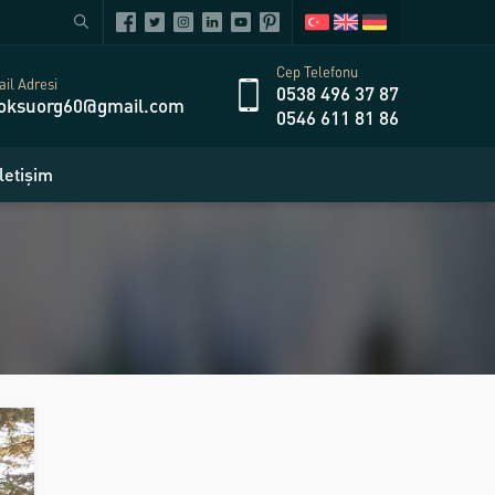
Cep Telefonu
il Adresi
0538 496 37 87
oksuorg60@gmail.com
0546 611 81 86
İletişim