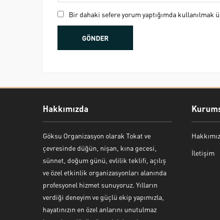
Bir dahaki sefere yorum yaptığımda kullanılmak üz
Hakkımızda
Kurums
Göksu Organizasyon olarak Tokat ve
Hakkımı
Bekir Kiper
çevresinde düğün, nişan, kına gecesi,
İletişim
sünnet, doğum günü, evlilik teklifi, açılış
ve özel etkinlik organizasyonları alanında
profesyonel hizmet sunuyoruz. Yılların
verdiği deneyim ve güçlü ekip yapımızla,
Cevap Yaz
hayatınızın en özel anlarını unutulmaz