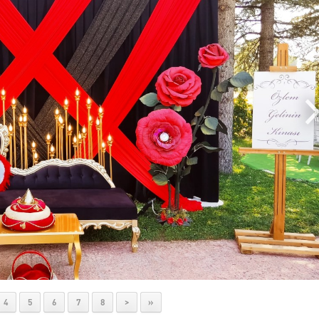
4
5
6
7
8
>
»