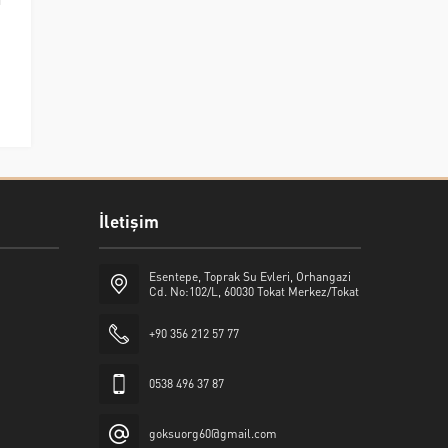
İletişim
Esentepe, Toprak Su Evleri, Orhangazi
Cd. No:102/L, 60030 Tokat Merkez/Tokat
+90 356 212 57 77
0538 496 37 87
goksuorg60@gmail.com