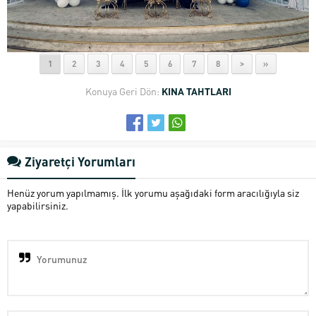
1
2
3
4
5
6
7
8
>
»
Konuya Geri Dön:
KINA TAHTLARI
Ziyaretçi Yorumları
Henüz yorum yapılmamış. İlk yorumu aşağıdaki form aracılığıyla siz
yapabilirsiniz.