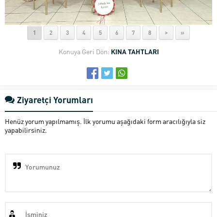
1
2
3
4
5
6
7
8
>
»
Konuya Geri Dön:
KINA TAHTLARI
Ziyaretçi Yorumları
Henüz yorum yapılmamış. İlk yorumu aşağıdaki form aracılığıyla siz
yapabilirsiniz.