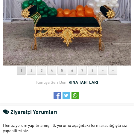
1
2
3
4
5
6
7
8
>
»
Konuya Geri Dön:
KINA TAHTLARI
Ziyaretçi Yorumları
Henüz yorum yapılmamış. İlk yorumu aşağıdaki form aracılığıyla siz
yapabilirsiniz.