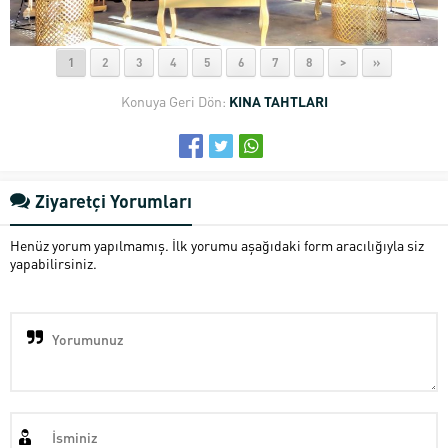
1
2
3
4
5
6
7
8
>
»
Konuya Geri Dön:
KINA TAHTLARI
Ziyaretçi Yorumları
Henüz yorum yapılmamış. İlk yorumu aşağıdaki form aracılığıyla siz
yapabilirsiniz.