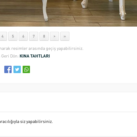
4
5
6
7
8
>
»
anarak resimler arasında geçiş yapabilirsiniz.
 Geri Dön:
KINA TAHTLARI
cılığıyla siz yapabilirsiniz.