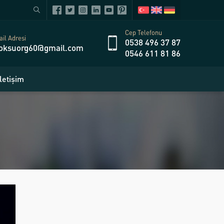
Cep Telefonu
il Adresi
0538 496 37 87
oksuorg60@gmail.com
0546 611 81 86
İletişim