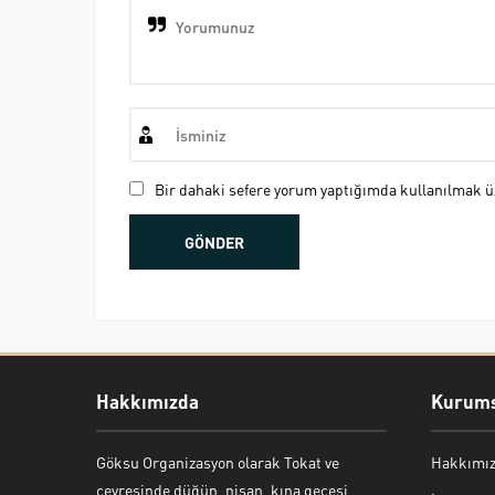
Bir dahaki sefere yorum yaptığımda kullanılmak üz
Hakkımızda
Kurums
Göksu Organizasyon olarak Tokat ve
Hakkımı
Bekir Kiper
çevresinde düğün, nişan, kına gecesi,