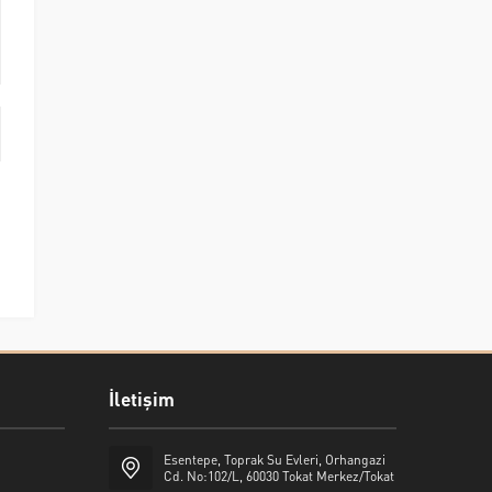
İletişim
Esentepe, Toprak Su Evleri, Orhangazi
Cd. No:102/L, 60030 Tokat Merkez/Tokat