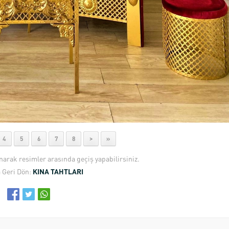
4
5
6
7
8
>
»
anarak resimler arasında geçiş yapabilirsiniz.
 Geri Dön:
KINA TAHTLARI