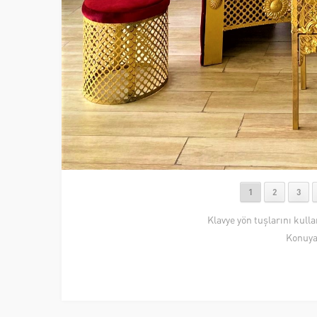
1
2
3
Klavye yön tuşlarını kull
Konuya