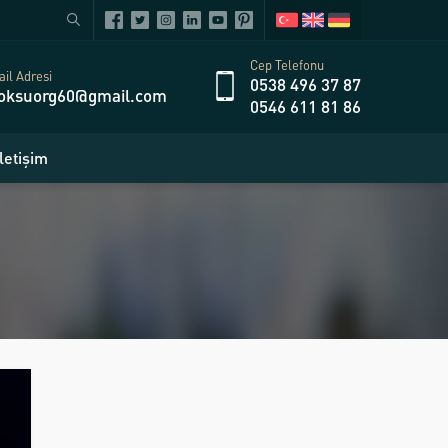
Cep Telefonu
il Adresi
0538 496 37 87
oksuorg60@gmail.com
0546 611 81 86
İletişim