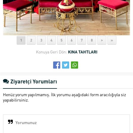
1
2
3
4
5
6
7
8
>
»
Konuya Geri Dön:
KINA TAHTLARI
Ziyaretçi Yorumları
Henüz yorum yapılmamış. İlk yorumu aşağıdaki form aracılığıyla siz
yapabilirsiniz.