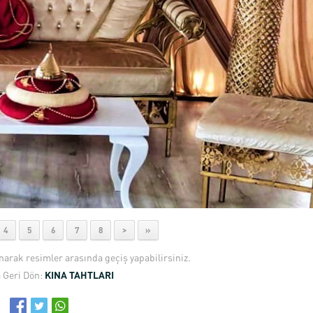
4
5
6
7
8
>
»
anarak resimler arasında geçiş yapabilirsiniz.
 Geri Dön:
KINA TAHTLARI