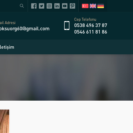
Cep Telefonu
il Adresi
0538 496 37 87
oksuorg60@gmail.com
0546 611 81 86
İletişim