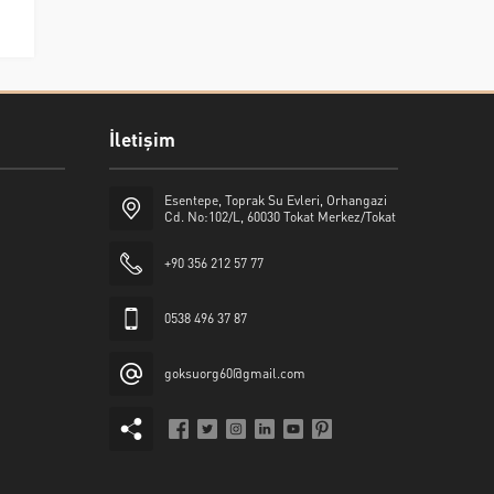
İletişim
Esentepe, Toprak Su Evleri, Orhangazi
Cd. No:102/L, 60030 Tokat Merkez/Tokat
+90 356 212 57 77
0538 496 37 87
goksuorg60@gmail.com