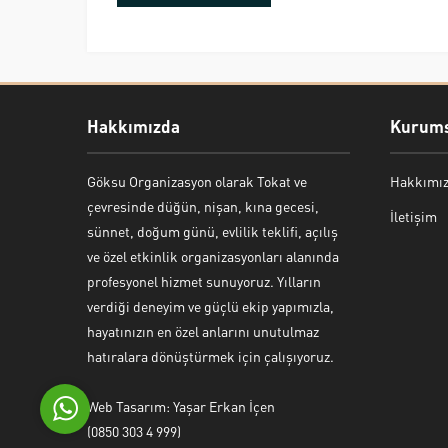
Hakkımızda
Kurums
Göksu Organizasyon olarak Tokat ve
Hakkımı
Bekir Kiper
çevresinde düğün, nişan, kına gecesi,
İletişim
sünnet, doğum günü, evlilik teklifi, açılış
ve özel etkinlik organizasyonları alanında
profesyonel hizmet sunuyoruz. Yılların
verdiği deneyim ve güçlü ekip yapımızla,
Cevap Yaz
hayatınızın en özel anlarını unutulmaz
hatıralara dönüştürmek için çalışıyoruz.
Web Tasarım: Yaşar Erkan İçen
(0850 303 4 999)