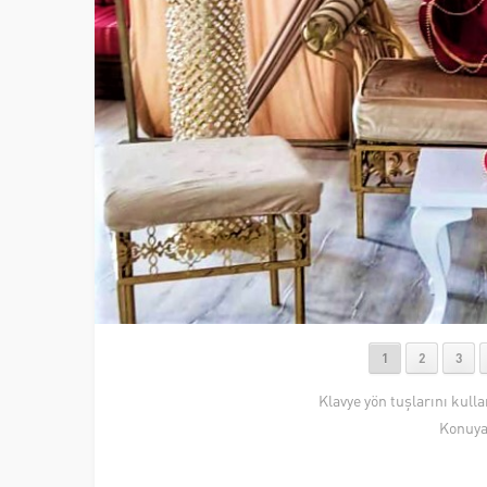
1
2
3
Klavye yön tuşlarını kull
Konuya