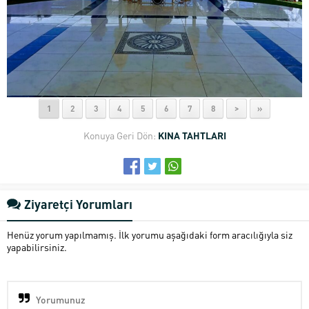
1
2
3
4
5
6
7
8
>
»
Konuya Geri Dön:
KINA TAHTLARI
Ziyaretçi Yorumları
Henüz yorum yapılmamış. İlk yorumu aşağıdaki form aracılığıyla siz
yapabilirsiniz.