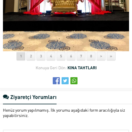
1
2
3
4
5
6
7
8
>
»
Konuya Geri Dön:
KINA TAHTLARI
Ziyaretçi Yorumları
Henüz yorum yapılmamış. İlk yorumu aşağıdaki form aracılığıyla siz
yapabilirsiniz.