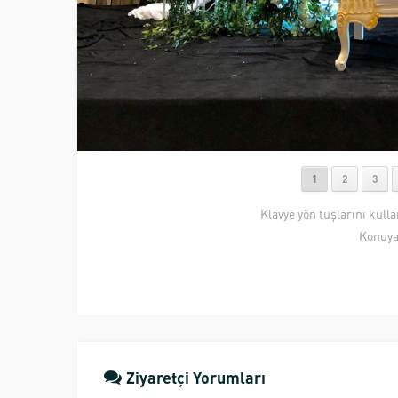
1
2
3
Klavye yön tuşlarını kull
Konuya
Ziyaretçi Yorumları