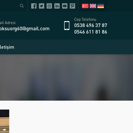
Cep Telefonu
il Adresi
0538 496 37 87
oksuorg60@gmail.com
0546 611 81 86
İletişim