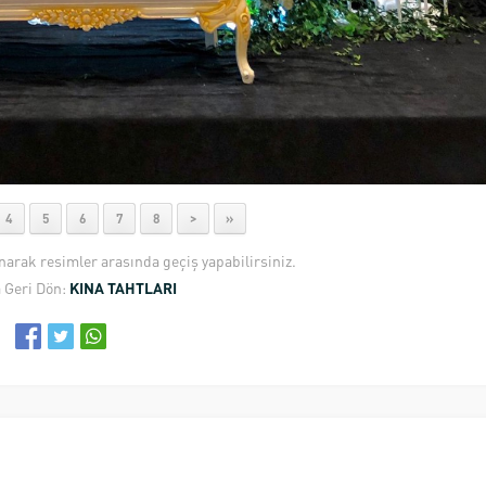
4
5
6
7
8
>
»
anarak resimler arasında geçiş yapabilirsiniz.
 Geri Dön:
KINA TAHTLARI