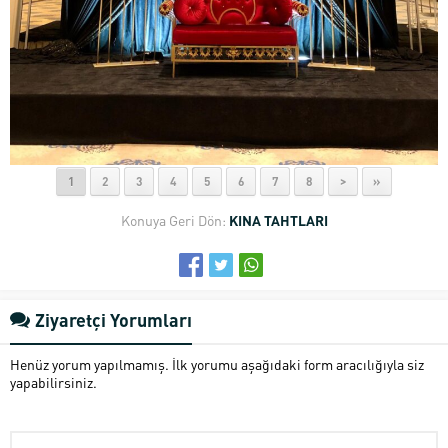
1
2
3
4
5
6
7
8
>
»
Konuya Geri Dön:
KINA TAHTLARI
Ziyaretçi Yorumları
Henüz yorum yapılmamış. İlk yorumu aşağıdaki form aracılığıyla siz
yapabilirsiniz.