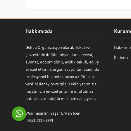
Hakkımızda
Kurums
Göksu Organizasyon olarak Tokat ve
Hakkımı
Bekir Kiper
çevresinde düğün, nişan, kına gecesi,
İletişim
sünnet, doğum günü, evlilik teklifi, açılış
ve özel etkinlik organizasyonları alanında
profesyonel hizmet sunuyoruz. Yılların
verdiği deneyim ve güçlü ekip yapımızla,
Cevap Yaz
hayatınızın en özel anlarını unutulmaz
hatıralara dönüştürmek için çalışıyoruz.
Web Tasarım: Yaşar Erkan İçen
(0850 303 4 999)