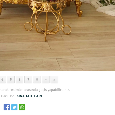
4
5
6
7
8
>
»
anarak resimler arasında geçiş yapabilirsiniz.
 Geri Dön:
KINA TAHTLARI