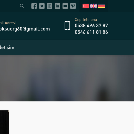
Cep Telefonu
il Adresi
0538 496 37 87
oksuorg60@gmail.com
0546 611 81 86
İletişim