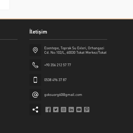
İletişim
Esentepe, Toprak Su Evleri, Orhangazi
Cd. No:102/L, 60030 Tokat Merkez/Tokat
+90 356 212 57 77
0538 496 37 87
goksuorg60@gmail.com