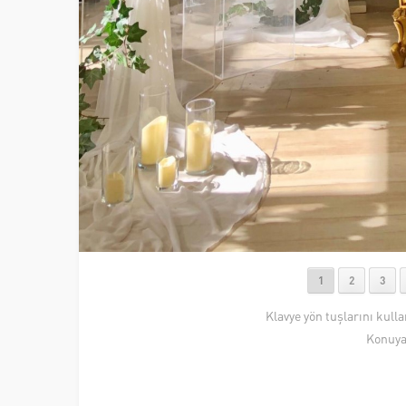
1
2
3
Klavye yön tuşlarını kull
Konuya