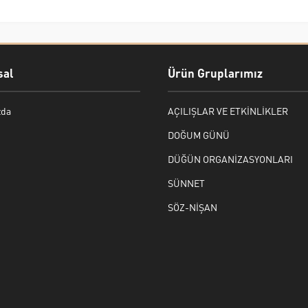
al
Ürün Gruplarımız
zda
AÇILIŞLAR VE ETKİNLİKLER
DOĞUM GÜNÜ
DÜĞÜN ORGANİZASYONLARI
SÜNNET
SÖZ-NİŞAN