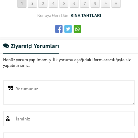
1
2
3
4
5
6
7
8
>
»
Konuya Geri Dön:
KINA TAHTLARI
Ziyaretçi Yorumları
Henüz yorum yapılmamış. İlk yorumu aşağıdaki form aracılığıyla siz
yapabilirsiniz.