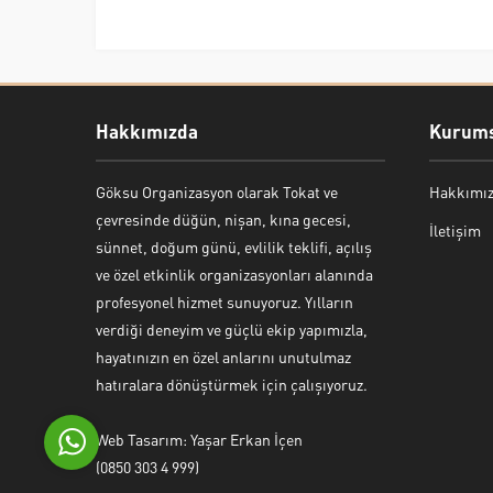
Hakkımızda
Kurums
Göksu Organizasyon olarak Tokat ve
Hakkımı
Bekir Kiper
çevresinde düğün, nişan, kına gecesi,
İletişim
sünnet, doğum günü, evlilik teklifi, açılış
ve özel etkinlik organizasyonları alanında
profesyonel hizmet sunuyoruz. Yılların
verdiği deneyim ve güçlü ekip yapımızla,
Cevap Yaz
hayatınızın en özel anlarını unutulmaz
hatıralara dönüştürmek için çalışıyoruz.
Web Tasarım: Yaşar Erkan İçen
(0850 303 4 999)