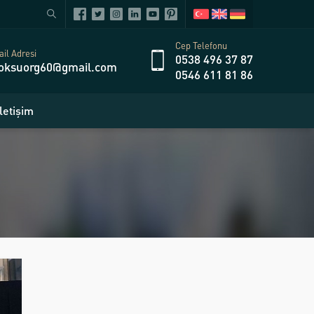
Cep Telefonu
il Adresi
0538 496 37 87
oksuorg60@gmail.com
0546 611 81 86
İletişim