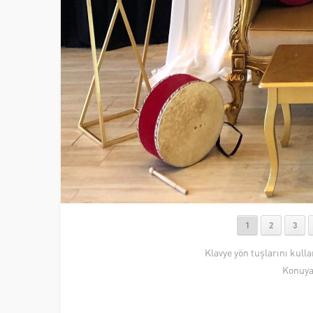
1
2
3
Klavye yön tuşlarını kull
Konuya