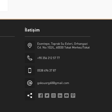
İletişim
Esentepe, Toprak Su Evleri, Orhangazi
Cd. No:102/L, 60030 Tokat Merkez/Tokat
+90 356 212 57 77
0538 496 37 87
goksuorg60@gmail.com