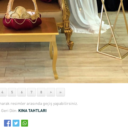
4
5
6
7
8
>
»
anarak resimler arasında geçiş yapabilirsiniz.
 Geri Dön:
KINA TAHTLARI