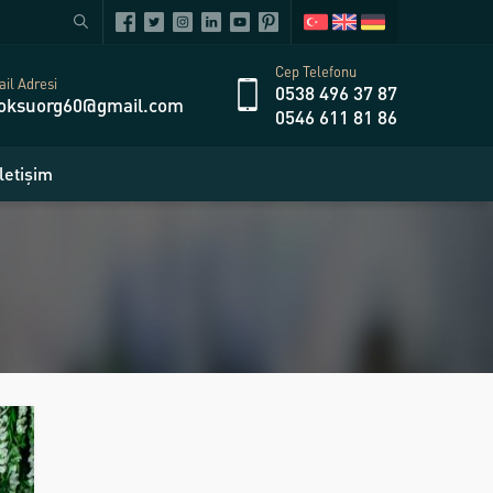
Cep Telefonu
il Adresi
0538 496 37 87
oksuorg60@gmail.com
0546 611 81 86
İletişim