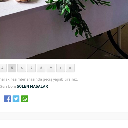
4
5
6
7
8
9
>
»
anarak resimler arasında geçiş yapabilirsiniz.
Geri Dön:
ŞÖLEN MASALAR