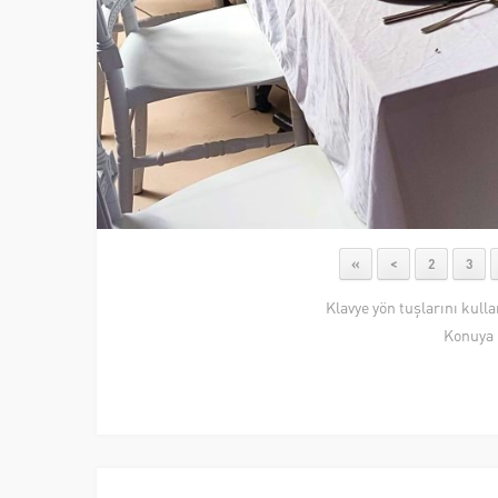
«
<
2
3
Klavye yön tuşlarını kull
Konuya 