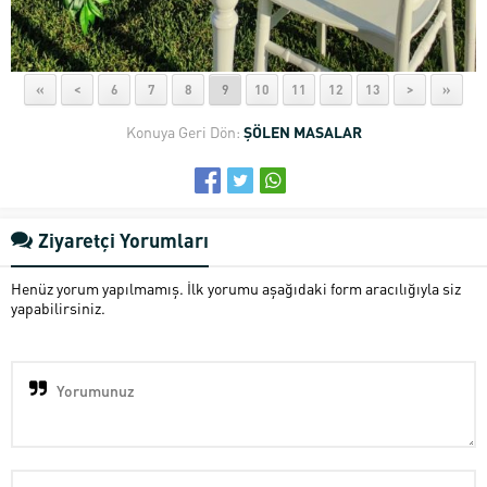
«
<
6
7
8
9
10
11
12
13
>
»
Konuya Geri Dön:
ŞÖLEN MASALAR
Ziyaretçi Yorumları
Henüz yorum yapılmamış. İlk yorumu aşağıdaki form aracılığıyla siz
yapabilirsiniz.