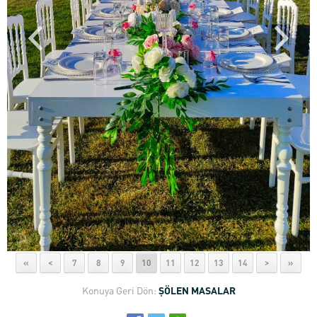
«
<
7
8
9
10
11
12
13
14
>
»
Konuya Geri Dön:
ŞÖLEN MASALAR