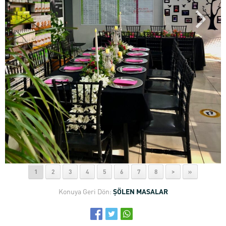
1
2
3
4
5
6
7
8
>
»
Konuya Geri Dön:
ŞÖLEN MASALAR