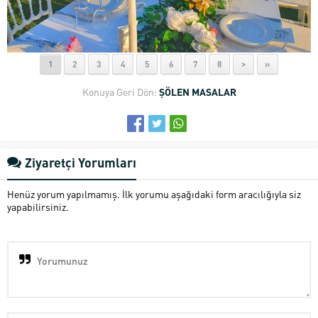
1
2
3
4
5
6
7
8
>
»
Konuya Geri Dön:
ŞÖLEN MASALAR
Ziyaretçi Yorumları
Henüz yorum yapılmamış. İlk yorumu aşağıdaki form aracılığıyla siz
yapabilirsiniz.