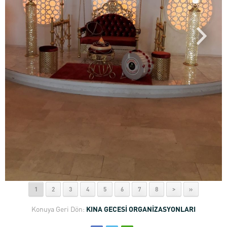
1
2
3
4
5
6
7
8
>
»
Konuya Geri Dön:
KINA GECESİ ORGANİZASYONLARI