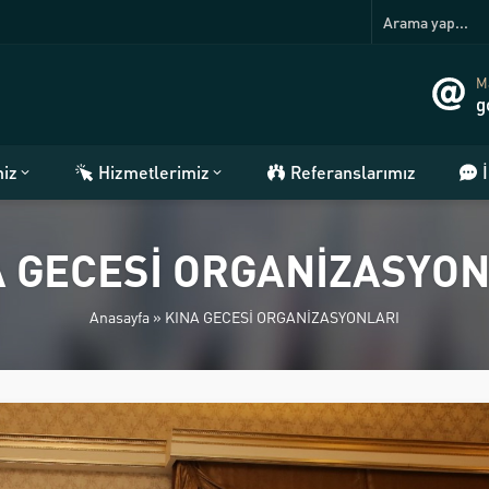
Ma
g
miz
Hizmetlerimiz
Referanslarımız
A GECESİ ORGANİZASYON
Anasayfa
»
KINA GECESİ ORGANİZASYONLARI