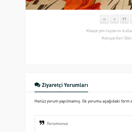
«
<
97
Klavye yön tuşlarını kull
Konuya Geri Dön
Ziyaretçi Yorumları
Henüz yorum yapılmamış. İlk yorumu aşağıdaki form ara