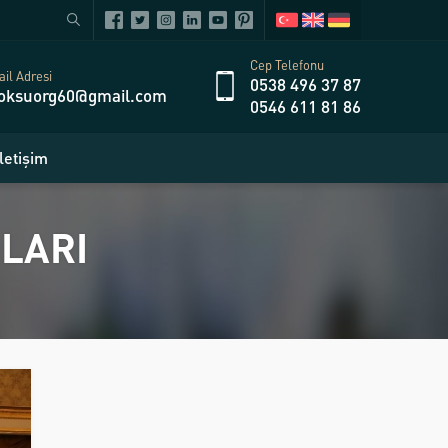
Cep Telefonu
il Adresi
0538 496 37 87
oksuorg60@gmail.com
0546 611 81 86
İletişim
LARI