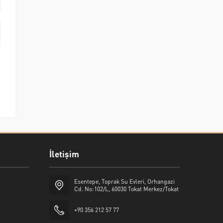
İletişim
Esentepe, Toprak Su Evleri, Orhangazi
Cd. No:102/L, 60030 Tokat Merkez/Tokat
+90 356 212 57 77