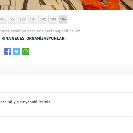
98
99
100
101
102
103
104
anarak resimler arasında geçiş yapabilirsiniz.
:
KINA GECESİ ORGANİZASYONLARI
cılığıyla siz yapabilirsiniz.