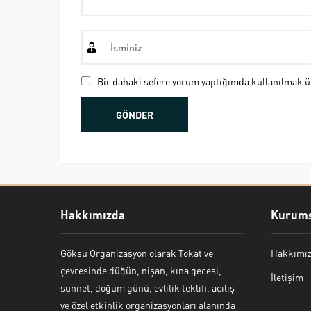
Bir dahaki sefere yorum yaptığımda kullanılmak üz
Hakkımızda
Kurums
Göksu Organizasyon olarak Tokat ve
Hakkımı
Bekir Kiper
çevresinde düğün, nişan, kına gecesi,
İletişim
sünnet, doğum günü, evlilik teklifi, açılış
ve özel etkinlik organizasyonları alanında