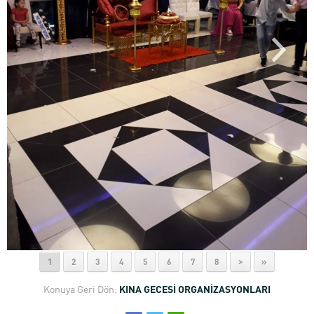
1
2
3
4
5
6
7
8
>
»
Konuya Geri Dön:
KINA GECESİ ORGANİZASYONLARI