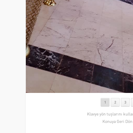
1
2
3
Klavye yön tuşlarını kull
Konuya Geri Dön