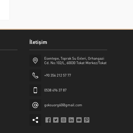
İletişim
Esentepe, Toprak Su Evleri, Orhangazi
Cd. No:102/L, 60030 Tokat Merkez/Tokat
+90 356 212 57 77
0538 496 37 87
goksuorg60@gmail.com