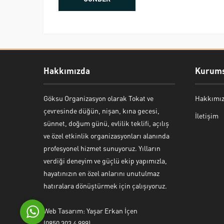
Hakkımızda
Kurums
Göksu Organizasyon olarak Tokat ve
Hakkımı
Bekir Kiper
çevresinde düğün, nişan, kına gecesi,
İletişim
sünnet, doğum günü, evlilik teklifi, açılış
ve özel etkinlik organizasyonları alanında
profesyonel hizmet sunuyoruz. Yılların
verdiği deneyim ve güçlü ekip yapımızla,
Cevap Yaz
hayatınızın en özel anlarını unutulmaz
hatıralara dönüştürmek için çalışıyoruz.
Web Tasarım: Yaşar Erkan İçen
(0850 303 4 999)