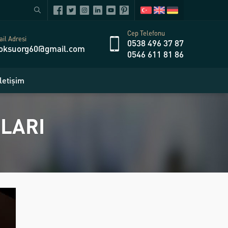
Cep Telefonu
il Adresi
0538 496 37 87
oksuorg60@gmail.com
0546 611 81 86
İletişim
LARI