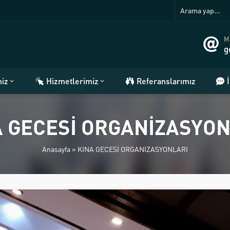
Ma
g
miz
Hizmetlerimiz
Referanslarımız
A GECESİ ORGANİZASYON
Anasayfa
»
KINA GECESİ ORGANİZASYONLARI