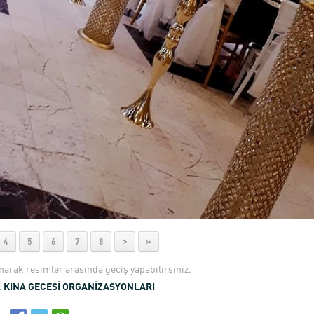
4
5
6
7
8
>
»
anarak resimler arasında geçiş yapabilirsiniz.
:
KINA GECESİ ORGANİZASYONLARI