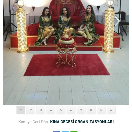
1
2
3
4
5
6
7
8
>
»
Konuya Geri Dön:
KINA GECESİ ORGANİZASYONLARI