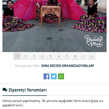
1
2
3
4
5
6
7
8
>
»
Konuya Geri Dön:
KINA GECESİ ORGANİZASYONLARI
Ziyaretçi Yorumları
Henüz yorum yapılmamış. İlk yorumu aşağıdaki form aracılığıyla siz
yapabilirsiniz.