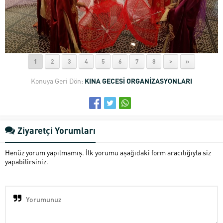
1
2
3
4
5
6
7
8
>
»
Konuya Geri Dön:
KINA GECESİ ORGANİZASYONLARI
Ziyaretçi Yorumları
Henüz yorum yapılmamış. İlk yorumu aşağıdaki form aracılığıyla siz
yapabilirsiniz.