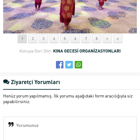
1
2
3
4
5
6
7
8
>
»
Konuya Geri Dön:
KINA GECESİ ORGANİZASYONLARI
Ziyaretçi Yorumları
Henüz yorum yapılmamış. İlk yorumu aşağıdaki form aracılığıyla siz
yapabilirsiniz.