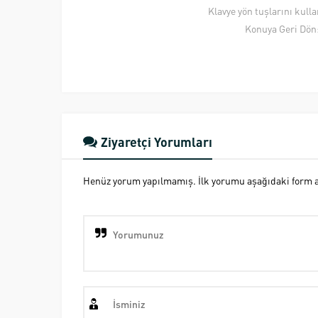
Klavye yön tuşlarını kull
Konuya Geri Dön
Ziyaretçi Yorumları
Henüz yorum yapılmamış. İlk yorumu aşağıdaki form ara