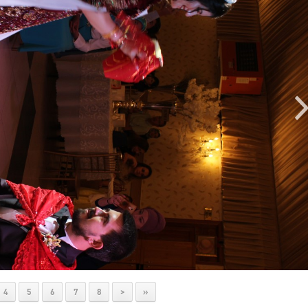
4
5
6
7
8
>
»