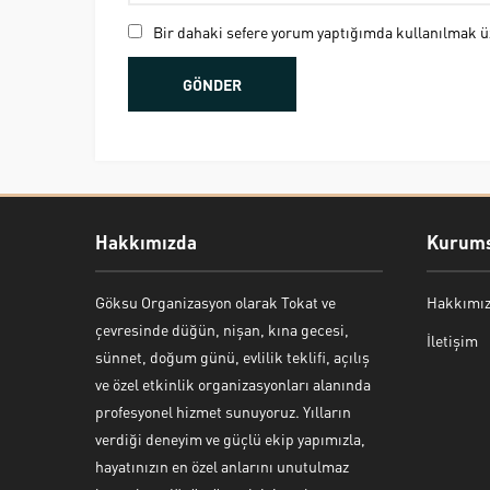
Bir dahaki sefere yorum yaptığımda kullanılmak üz
Hakkımızda
Kurums
Göksu Organizasyon olarak Tokat ve
Hakkımı
Bekir Kiper
çevresinde düğün, nişan, kına gecesi,
İletişim
sünnet, doğum günü, evlilik teklifi, açılış
ve özel etkinlik organizasyonları alanında
profesyonel hizmet sunuyoruz. Yılların
verdiği deneyim ve güçlü ekip yapımızla,
Cevap Yaz
hayatınızın en özel anlarını unutulmaz