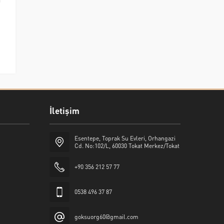
İletişim
Esentepe, Toprak Su Evleri, Orhangazi
Cd. No:102/L, 60030 Tokat Merkez/Tokat
+90 356 212 57 77
0538 496 37 87
goksuorg60@gmail.com