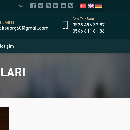
Cep Telefonu
il Adresi
0538 496 37 87
oksuorg60@gmail.com
0546 611 81 86
İletişim
LARI