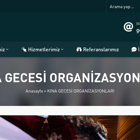
Ma
g
miz
Hizmetlerimiz
Referanslarımız
A GECESİ ORGANİZASYON
Anasayfa
»
KINA GECESİ ORGANİZASYONLARI