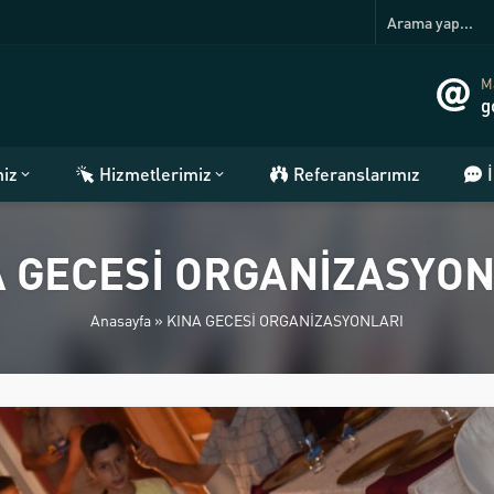
Ma
g
miz
Hizmetlerimiz
Referanslarımız
A GECESİ ORGANİZASYON
Anasayfa
»
KINA GECESİ ORGANİZASYONLARI