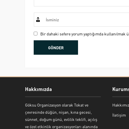
Bir dahaki sefere yorum yaptığımda kullanılmak üz
Hakkımızda
Kurums
Göksu Organizasyon olarak Tokat ve
Hakkımı
Bekir Kiper
çevresinde düğün, nişan, kına gecesi,
İletişim
sünnet, doğum günü, evlilik teklifi, açılış
ve özel etkinlik organizasyonları alanında