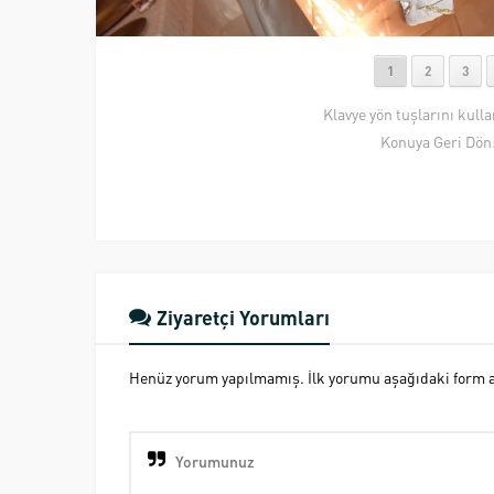
1
2
3
Klavye yön tuşlarını kull
Konuya Geri Dön
Ziyaretçi Yorumları
Henüz yorum yapılmamış. İlk yorumu aşağıdaki form ara