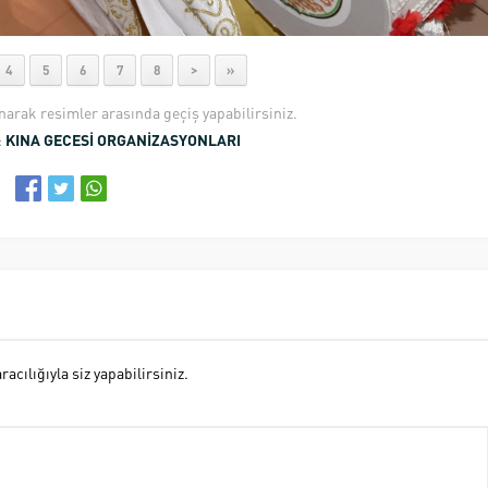
4
5
6
7
8
>
»
anarak resimler arasında geçiş yapabilirsiniz.
:
KINA GECESİ ORGANİZASYONLARI
cılığıyla siz yapabilirsiniz.