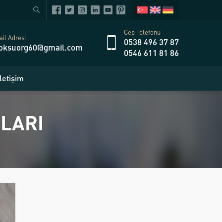
Cep Telefonu
il Adresi
0538 496 37 87
oksuorg60@gmail.com
0546 611 81 86
İletişim
LARI