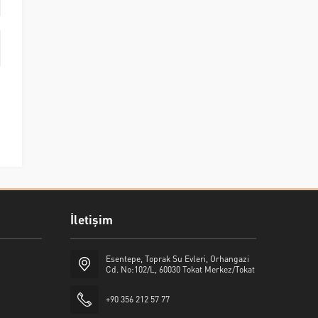
İletişim
Esentepe, Toprak Su Evleri, Orhangazi
Cd. No:102/L, 60030 Tokat Merkez/Tokat
+90 356 212 57 77