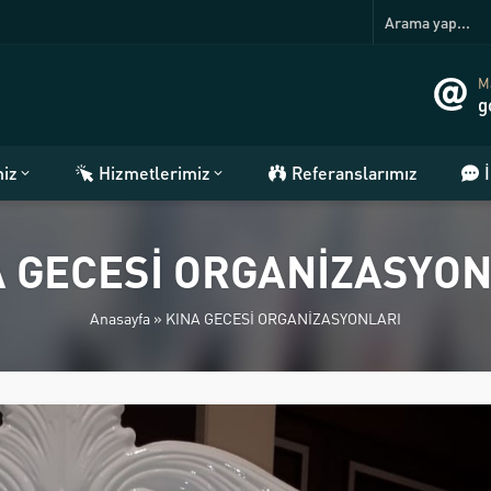
Ma
g
miz
Hizmetlerimiz
Referanslarımız
A GECESİ ORGANİZASYON
Anasayfa
»
KINA GECESİ ORGANİZASYONLARI