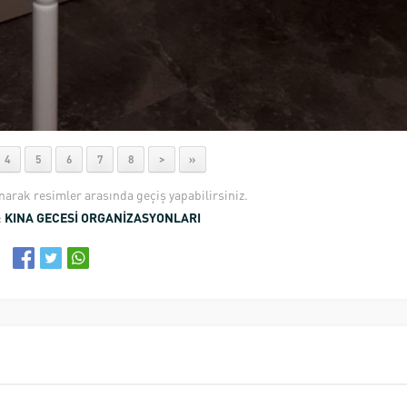
4
5
6
7
8
>
»
anarak resimler arasında geçiş yapabilirsiniz.
:
KINA GECESİ ORGANİZASYONLARI