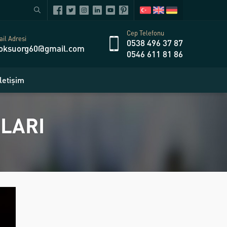
Cep Telefonu
il Adresi
0538 496 37 87
oksuorg60@gmail.com
0546 611 81 86
İletişim
LARI