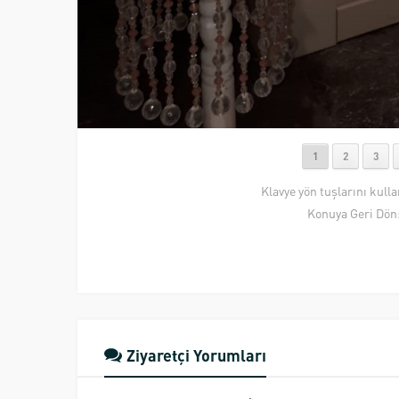
1
2
3
Klavye yön tuşlarını kull
Konuya Geri Dön
Ziyaretçi Yorumları