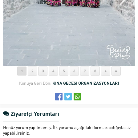
1
2
3
4
5
6
7
8
>
»
Konuya Geri Dön:
KINA GECESİ ORGANİZASYONLARI
Ziyaretçi Yorumları
Henüz yorum yapılmamış. İlk yorumu aşağıdaki form aracılığıyla siz
yapabilirsiniz.