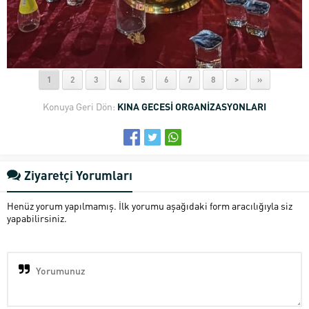
1
2
3
4
5
6
7
8
>
»
Konuya Geri Dön:
KINA GECESİ ORGANİZASYONLARI
Ziyaretçi Yorumları
Henüz yorum yapılmamış. İlk yorumu aşağıdaki form aracılığıyla siz
yapabilirsiniz.