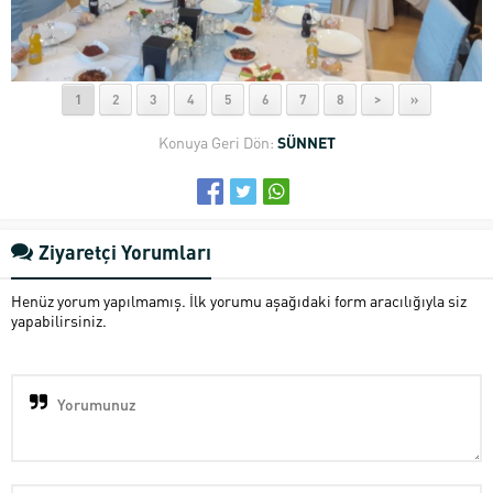
1
2
3
4
5
6
7
8
>
»
Konuya Geri Dön:
SÜNNET
Ziyaretçi Yorumları
Henüz yorum yapılmamış. İlk yorumu aşağıdaki form aracılığıyla siz
yapabilirsiniz.