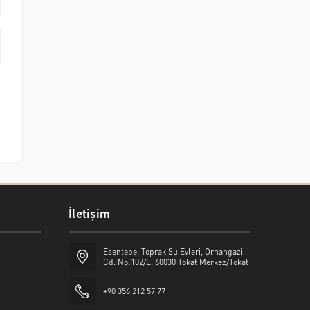
İletişim
Esentepe, Toprak Su Evleri, Orhangazi
Cd. No:102/L, 60030 Tokat Merkez/Tokat
+90 356 212 57 77