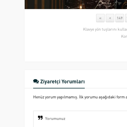
«
<
149
Klavye yön tuşlarını kull
Kon
Ziyaretçi Yorumları
Henüz yorum yapılmamış. İlk yorumu aşağıdaki form ara