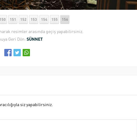
150
151
152
153
154
155
156
anarak resimler arasında geçiş yapabilirsiniz.
uya Geri Dön:
SÜNNET
cılığıyla siz yapabilirsiniz.