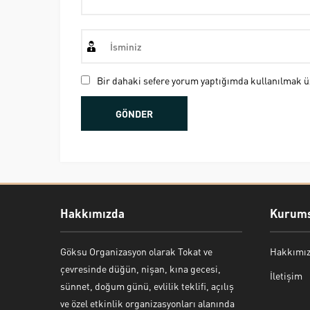
Bir dahaki sefere yorum yaptığımda kullanılmak üz
Hakkımızda
Kurums
Göksu Organizasyon olarak Tokat ve
Hakkımı
Bekir Kiper
çevresinde düğün, nişan, kına gecesi,
İletişim
sünnet, doğum günü, evlilik teklifi, açılış
ve özel etkinlik organizasyonları alanında