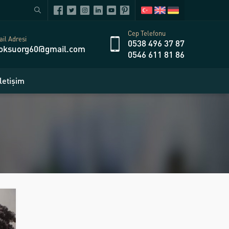
Cep Telefonu
il Adresi
0538 496 37 87
oksuorg60@gmail.com
0546 611 81 86
İletişim