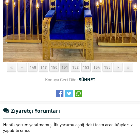
«
<
148
149
150
151
152
153
154
155
>
»
Konuya Geri Dön:
SÜNNET
Ziyaretçi Yorumları
Henüz yorum yapılmamış. İlk yorumu aşağıdaki form aracılığıyla siz
yapabilirsiniz.