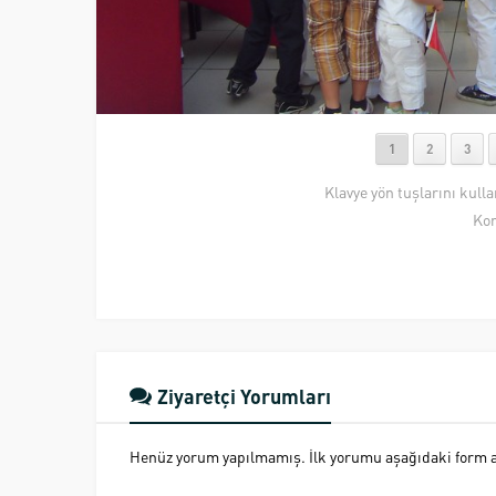
1
2
3
Klavye yön tuşlarını kull
Kon
Ziyaretçi Yorumları
Henüz yorum yapılmamış. İlk yorumu aşağıdaki form ara