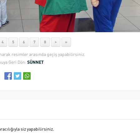
4
5
6
7
8
>
»
anarak resimler arasında geçiş yapabilirsiniz.
uya Geri Dön:
SÜNNET
cılığıyla siz yapabilirsiniz.