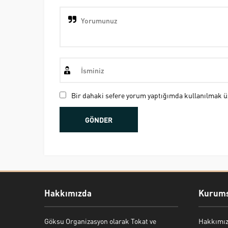
Bir dahaki sefere yorum yaptığımda kullanılmak üz
Hakkımızda
Kurums
Göksu Organizasyon olarak Tokat ve
Hakkımı
Bekir Kiper