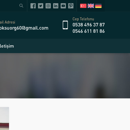
Cep Telefonu
il Adresi
0538 496 37 87
oksuorg60@gmail.com
0546 611 81 86
İletişim