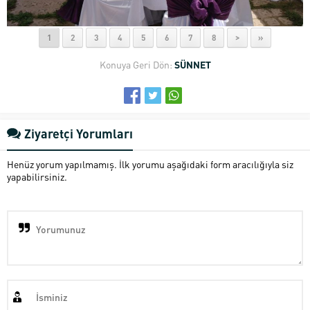
1
2
3
4
5
6
7
8
>
»
Konuya Geri Dön:
SÜNNET
Ziyaretçi Yorumları
Henüz yorum yapılmamış. İlk yorumu aşağıdaki form aracılığıyla siz
yapabilirsiniz.