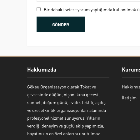
Bir dahaki sefere yorum yaptığımda kullanılmak üz
Hakkımızda
Kurums
Göksu Organizasyon olarak Tokat ve
Hakkımı
Bekir Kiper
çevresinde düğün, nişan, kına gecesi,
İletişim
sünnet, doğum günü, evlilik teklifi, açılış
ve özel etkinlik organizasyonları alanında
profesyonel hizmet sunuyoruz. Yılların
verdiği deneyim ve güçlü ekip yapımızla,
Cevap Yaz
hayatınızın en özel anlarını unutulmaz