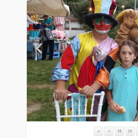
«
<
38
39