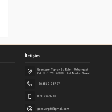
İletişim
Esentepe, Toprak Su Evleri, Orhangazi
Cd. No:102/L, 60030 Tokat Merkez/Tokat
+90 356 212 57 77
0538 496 37 87
goksuorg60@gmail.com