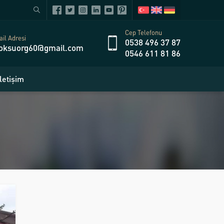
Cep Telefonu
il Adresi
0538 496 37 87
oksuorg60@gmail.com
0546 611 81 86
İletişim