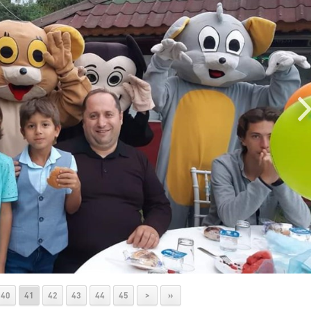
40
41
42
43
44
45
>
»