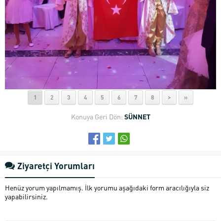
1
2
3
4
5
6
7
8
>
»
Konuya Geri Dön:
SÜNNET
Ziyaretçi Yorumları
Henüz yorum yapılmamış. İlk yorumu aşağıdaki form aracılığıyla siz
yapabilirsiniz.