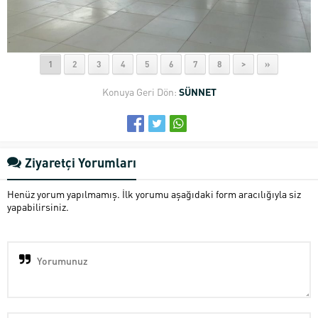
1
2
3
4
5
6
7
8
>
»
Konuya Geri Dön:
SÜNNET
Ziyaretçi Yorumları
Henüz yorum yapılmamış. İlk yorumu aşağıdaki form aracılığıyla siz
yapabilirsiniz.